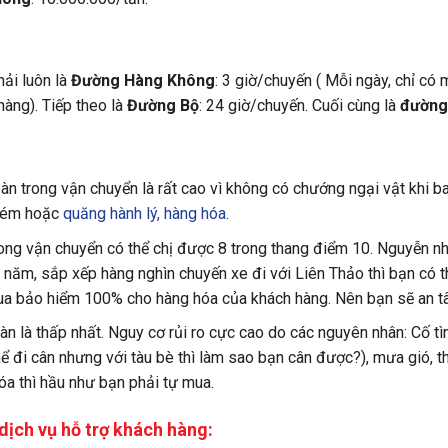
ải luôn là
Đường Hàng Không
: 3 giờ/chuyến ( Mỗi ngày, chỉ có
hàng). Tiếp theo là
Đường Bộ
: 24 giờ/chuyến. Cuối cùng là
đường
àn trong vận chuyển là rất cao vì không có chướng ngại vật khi 
 ném hoặc
quăng hành lý, hàng hóa
.
ong vận chuyển có thể chị được 8 trong thang điểm 10. Nguyễn nh
năm, sắp xếp hàng nghìn chuyến xe đi với Liên Thảo thì bạn có t
ua bảo hiểm 100% cho hàng hóa của khách hàng. Nên bạn sẽ an tâ
oàn là thấp nhất. Nguy cơ rủi ro cực cao do các nguyên nhân: Cố t
thể đi cân nhưng với tàu bè thì làm sao bạn cân được?), mưa gió, th
a thì hầu như bạn phải tự mua.
 dịch vụ hỗ trợ khách hàng: