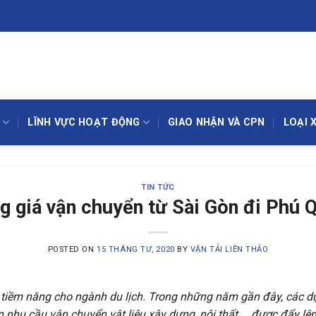
LĨNH VỰC HOẠT ĐỘNG
GIAO NHẬN VÀ CPN
LOẠI 
TIN TỨC
g giá vận chuyển từ Sài Gòn đi Phú 
POSTED ON
15 THÁNG TƯ, 2020
BY
VẬN TẢI LIÊN THẢO
 tiềm năng cho ngành du lịch. Trong những năm gần đây, các dự
n nhu cầu vận chuyển vật liệu xây dựng, nội thất … được đẩy lên