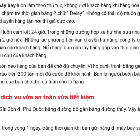
áy bay
luôn làm theo thủ tục, không đợi khách hàng khi hàng hóa b
 chậm trễ thời gian bằng 2 chữ:” Delay”. Không có thái độ muốn g
chuyển hàng tận nơi thì giá cực cao.
i
luôn cam kết 24 giờ. Trong những trường hợp xe hư nhẹ sửa nha
ến 2 giờ nữa. Những lúc phương tiện vận chuyển hư nặng, công ty 
an cho khách hàng. Nếu hàng bạn cần lấy hàng gấp vào thời gian t
êu cầu của khách hàng.
uôn neo hàng của bạn để chờ đủ chuyến. Vì họ canh tranh bằng giá
o trên 200 tấn mới đủ cước để khởi hành. Bạn là người buôn bán
ng của bạn chờ đợi cả tuần cho lô hàng.
dịch vụ vừa an toàn vừa tiết kiệm.
 Sài Gòn đi Phú Quốc bằng đường bộ gần bằng đường thủy. Vậy là
ỉ trong vòng 1 ngày, bằng thời gian khi bạn gửi hàng đi máy bay v