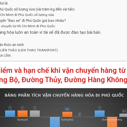
hỏ lẻ.
hú Quốc số lượng vừa (vài trăm kg đến vài tấn).
Chí Minh đi Phú Quốc số lượng vừa.
ến “Bao xe” đi Phú Quốc giá bao nhiêu?
 chuyến từ Hồ Chí Minh đi Phú Quốc
ng hóa luôn an toàn vì tài xế đã được đào tạo bài bản.
ận thức an ninh.
 LIÊN THẢO (LIEN THAO TRANSPORT)
ẠN CẦN:
điểm và hạn chế khi vận chuyển
hàng
từ
ng Bộ, Đường Thủy, Đường Hàng Không