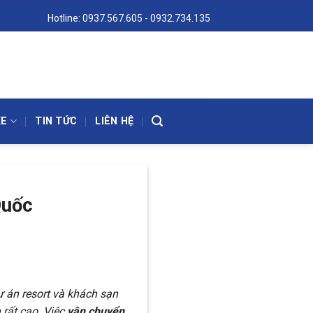
Hotline:
0937.567.605
-
0932.734.135
XE
TIN TỨC
LIÊN HỆ
Quốc
 án resort và khách sạn
 rất cao. Việc
vận chuyển