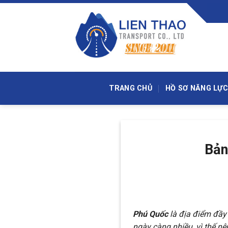
Skip
to
content
TRANG CHỦ
HỒ SƠ NĂNG LỰC
Bản
Phú Quốc
là địa điểm đầy
ngày càng nhiều, vì thế nê