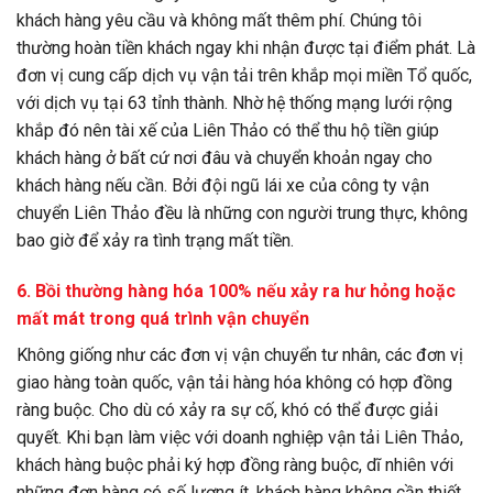
khách hàng yêu cầu và không mất thêm phí. Chúng tôi
thường hoàn tiền khách ngay khi nhận được tại điểm phát.
Là
đơn vị cung cấp dịch vụ vận tải trên khắp mọi miền Tổ quốc,
với dịch vụ tại 63 tỉnh thành.
Nhờ hệ thống mạng lưới rộng
khắp đó nên tài xế của Liên Thảo có thể thu hộ tiền giúp
khách hàng ở bất cứ nơi đâu và chuyển khoản ngay cho
khách hàng nếu cần. Bởi đội ngũ lái xe của
công ty vận
chuyển
Liên Thảo đều là những con người trung thực, không
bao giờ để xảy ra tình trạng mất tiền.
6. Bồi thường hàng hóa 100% nếu xảy ra hư hỏng hoặc
mất mát trong quá trình vận chuyển
Không giống như các đơn vị vận chuyển tư nhân,
các đơn vị
giao hàng toàn quốc
, vận tải hàng hóa không có hợp đồng
ràng buộc. Cho dù có xảy ra sự cố, khó có thể được giải
quyết. Khi bạn làm việc với doanh nghiệp vận tải Liên Thảo,
khách hàng buộc phải ký hợp đồng ràng buộc, dĩ nhiên với
những đơn hàng có số lượng ít, khách hàng không cần thiết