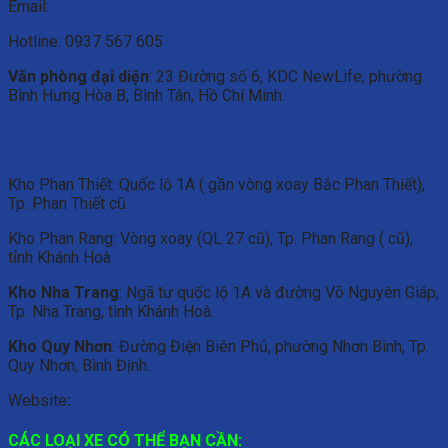
Email:
phuongtran.vaitailienthao@gmail.com
Hotline: 0937 567 605
Văn phòng đại diện
: 23 Đường số 6, KDC NewLife, phường
Bình Hưng Hòa B, Bình Tân, Hồ Chí Minh.
Kho HCM
: Đối diện số nhà 21 Đường Số 1, KDC Vĩnh Lộc,
Kp.5, phường Bình Hưng Hòa B, Bình Tân, Hồ Chí Minh.
Kho Phan Thiết: Quốc lộ 1A ( gần vòng xoay Bắc Phan Thiết),
Tp. Phan Thiết cũ.
Kho Phan Rang: Vòng xoay (QL 27 cũ), Tp. Phan Rang ( cũ),
tỉnh Khánh Hoà
Kho Nha Trang
: Ngã tư quốc lộ 1A và đường Võ Nguyên Giáp,
Tp. Nha Trang, tình Khánh Hoà.
Kho Quy Nhơn
: Đường Điện Biên Phủ, phường Nhơn Bình, Tp.
Quy Nhơn, Bình Định.
Website
:
https://vantailienthao.com/
CÁC LOẠI XE CÓ THỂ BẠN CẦN: