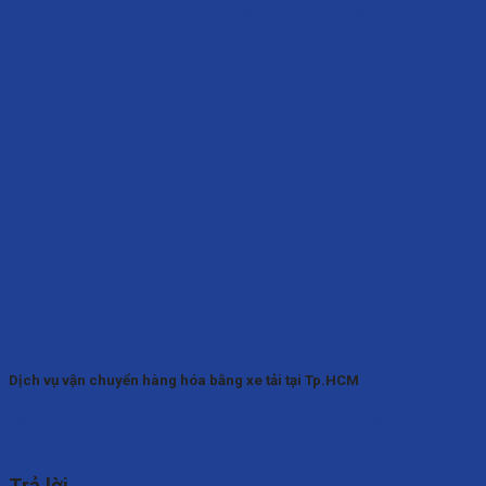
Cơ chế hoạt động của những chành xe này đó là ghép hàng
hóa lại...
Dịch vụ vận chuyển hàng hóa bằng xe tải tại Tp.HCM
Sài Gòn là trung tâm kinh tế phát triển nhất cả nước.Nhu cầu
vận chuyển...
Trả lời