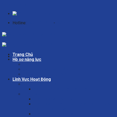
Skip to content
Hotline:
0937.567.605
-
0932.734.135
Trang Chủ
Hồ sơ năng lực
Giới Thiệu
Câu chuyện về Liên Thảo
Tại sao chọn chúng tôi?
Lĩnh Vực Hoạt Động
Vận chuyển nội thành
Vận chuyển hàng nội thành Hồ Chí Minh
Chành Xe
Chành xe Sài Gòn – Bình Định
Chành xe Tp. Hồ Chí Minh (Sài Gòn) – Tp. Nha
Trang ( Khánh Hoà)
Chành xe Tp.HCM ( Sài Gòn) – Cam Ranh