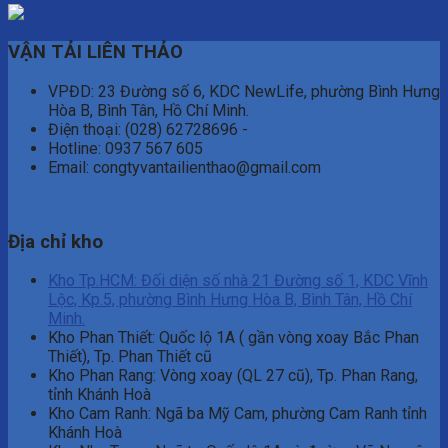
VẬN TẢI LIÊN THẢO
VPĐD: 23 Đường số 6, KDC NewLife, phường Bình Hưng
Hòa B, Bình Tân, Hồ Chí Minh.
Điện thoại: (028) 62728696 -
Hotline: 0937 567 605
Email: congtyvantailienthao@gmail.com
Địa chỉ kho
Kho Tp.HCM: Đối diện số nhà 21 Đường số 1, KDC Vĩnh
Lộc, Kp.5, phường Bình Hưng Hòa B, Bình Tân, Hồ Chí
Minh.
Kho Phan Thiết: Quốc lộ 1A ( gần vòng xoay Bắc Phan
Thiết), Tp. Phan Thiết cũ
Kho Phan Rang: Vòng xoay (QL 27 cũ), Tp. Phan Rang,
tỉnh Khánh Hoà
Kho Cam Ranh: Ngã ba Mỹ Cam, phường Cam Ranh tỉnh
Khánh Hoà