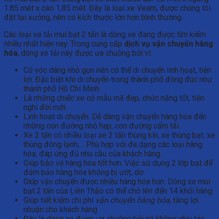
1.85 mét x cao 1,85 mét. Đây là loại xe Veam, được chúng tôi
đặt tại xưởng, nên có kích thước lớn hơn bình thường.
Các loại xe tải mui bạt 2 tấn là dòng xe đang được tìm kiếm
nhiều nhất hiện nay. Trong cung cấp
dịch vụ vận chuyển hàng
hóa
, dòng xe tải này được ưa chuộng bởi vì:
Có vóc dáng nhỏ gọn nên có thể di chuyển linh hoạt, tiện
lợi. Đặc biệt khi di chuyển trong thành phố đông đúc như
thành phố Hồ Chí Minh.
Là những chiếc xe có mẫu mã đẹp, chức năng tốt, tiện
nghi đời mới.
Linh hoạt di chuyển. Dễ dàng vận chuyển hàng hóa đến
những con đường nhỏ hẹp, con đường cấm tải.
Xe 2 tấn có nhiều loại xe 2 tấn thùng kín, xe thùng bạt, xe
thùng đông lạnh,… Phù hợp với đa dạng các loại hàng
hóa, đáp ứng đủ nhu cầu của khách hàng.
Giúp bảo vệ hàng hóa tốt hơn. Việc sử dụng 2 lớp bạt để
đảm bảo hàng hóa không bị ướt, dơ.
Giúp vận chuyển được nhiều hàng hóa hơn. Dòng xe mui
bạt 2 tấn của Liên Thảo có thể chở lên đến 14 khối hàng.
Giúp tiết kiệm chi phí
vận chuyển hàng hóa
, tăng lợi
nhuận cho khách hàng
Đây là dòng xe được ưa chuộng bởi nó không chịu tác