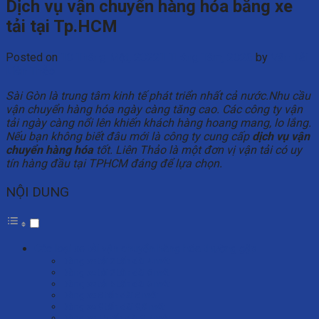
Dịch vụ vận chuyển hàng hóa bằng xe
tải tại Tp.HCM
Posted on
10 Tháng Một, 2022
1 Tháng Tám, 2026
by
Vận Tải
Liên Thảo
Sài Gòn là trung tâm kinh tế phát triển nhất cả nước.Nhu cầu
vận chuyển hàng hóa ngày càng tăng cao. Các công ty vận
tải ngày càng nổi lên khiến khách hàng hoang mang, lo lắng.
Nếu bạn không biết đâu mới là công ty cung cấp
dịch vụ vận
chuyển hàng hóa
tốt. Liên Thảo là một đơn vị vận tải có uy
tín hàng đầu tại TPHCM đáng để lựa chọn.
NỘI DUNG
Các loại xe tải vận chuyển hàng hóa thường gặp
Dòng xe tải 2 tấn dài 4 mét
Dòng xe tải 2 tấn dài 6 mét
Dòng xe tải 5 tấn dài 6 mét
Dòng xe 8 tấn dài 8 mét
Dòng xe 9 tấn dài 9,8 mét
Dòng xe 15 tấn dài 9,7 mét