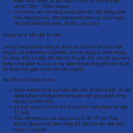
kiệm được nhiều chi phí nhất. Ít nhất có thể tiết kiệm
được 200k – 600k/chuyến.
Chở được các mặt hàng cồng kềnh như tấm bảng, biển
hiệu, background,.. Mà không phải tháo các đoạn ngắn,
làm mất nhiều thời gian, chi phí, công sức.
Dòng xe 8 tấn dài 8 mét
Là một trong những dòng xe được ưu tiên lựa chọn khi vận
chuyển các mặt hàng cồng kềnh. Bởi các dòng xe khác không
đủ vững chắc và diện tích để vận chuyển. Đối với các loại hàng
nặng, cồng kềnh thì loại xe này giúp khách hàng tiết kiệm được
rất nhiều thời gian và chi phí vận chuyển.
Ưu điểm của dòng xe này:
Mạnh mẽ bền bỉ là ưu điểm đầu tiên có thể kể đến. Xe dễ
dàng băng vượt qua các dạng địa hình gập ghềnh, khúc
khuỷu, leo đèo dốc,..
Là một loại xe có thể chở được khối lượng hàng lên đến
51 khối.
Siêu tiết kiệm so với dòng xe tải 2 tấn. Ở Liên Thảo
khách hàng có thể ghép hàng để tiết kiệm lên đến 600
nghìn/ 1 chuyến.