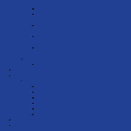
Chành Xe
Chành xe Sài Gòn – Bình Định
Chành xe Tp. Hồ Chí Minh (Sài Gòn) – Tp. Nha
Trang ( Khánh Hoà)
Chành xe Tp.HCM ( Sài Gòn) – Cam Ranh
Cam Lâm (Khánh Hoà)
Chành xe Tp. HCM (Sài Gòn) – Tp. Phan Rang
( Khánh Hoà)
Chành xe Tp. Hồ Chí Minh ( Sài Gòn) –
Tp.Phan Thiết ( Lâm Đồng)
Xe Cẩu
Vận chuyển hàng Xe tải cẩu
Giao nhận và CPN
Loại Xe
Xe Mui Bạt
Xe tải 2 tấn dài 4m3
Xe tải 2 tấn dài 6m2
Xe tải 5 tấn dài 6m3
Xe tải 8 tấn dài 8m2
Xe tải 9 tấn dài 9m6
Xe tải 15 tấn dài 9m6
Tin Tức
Liên Hệ