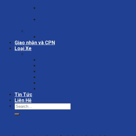
Cam Lâm (Khánh Hoà)
Chành xe Tp. HCM (Sài Gòn) – Tp. Phan Rang
( Khánh Hoà)
Chành xe Tp. Hồ Chí Minh ( Sài Gòn) –
Tp.Phan Thiết ( Lâm Đồng)
Xe Cẩu
Vận chuyển hàng Xe tải cẩu
Giao nhận và CPN
Loại Xe
Xe Mui Bạt
Xe tải 2 tấn dài 4m3
Xe tải 2 tấn dài 6m2
Xe tải 5 tấn dài 6m3
Xe tải 8 tấn dài 8m2
Xe tải 9 tấn dài 9m6
Xe tải 15 tấn dài 9m6
Tin Tức
Liên Hệ
Tin Tức