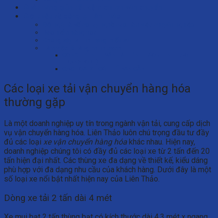
Ghép hàng giúp tiết kiệm chi phí vận chuyển
Giới thiệu về công ty Liên Thảo
Đội ngũ tài xế có tay nghề cao, làm việc chuyên nghiệp
Bảo hiểm hàng hóa
Không xảy ra tình trạng thiếu xe
Làm việc rõ ràng, minh bạch
CÔNG TY TNHH VẬN TẢI LIÊN THẢO (LIEN THAO
TRANSPORT)
CÁC LOẠI XE CÓ THỂ BẠN CẦN:
Các loại xe tải vận chuyển hàng hóa
thường gặp
Là một doanh nghiệp uy tín trong ngành vận tải, cung cấp dịch
vụ vận chuyển hàng hóa. Liên Thảo luôn chú trọng đầu tư đầy
đủ các loại
xe vận chuyển hàng hóa
khác nhau. Hiện nay,
doanh nghiệp chúng tôi có đầy đủ các loại xe từ 2 tấn đến 20
tấn hiện đại nhất. Các thùng xe đa dạng về thiết kế, kiểu dáng
phù hợp với đa dạng nhu cầu của khách hàng. Dưới đây là một
số loại xe nổi bật nhất hiện nay của Liên Thảo.
Dòng xe tải 2 tấn dài 4 mét
Xe mui bạt 2 tấn thùng bạt có kích thước dài 4,3 mét x ngang