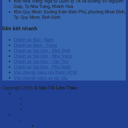
Kho Nha Trang: Ngã tư Quốc lộ 1A và đường Võ Nguyên
Giáp, Tp.Nha Trang, Khánh Hoà
Kho Quy Nhơn: Đường Điện Biên Phủ, phường Nhơn Bình,
Tp. Quy Nhơn, Bình Định.
liên kết nhanh
Chành xe Bắc - Nam
Chành xe Nam - Trung
Chành xe Sài Gòn - Bình Định
Chành xe Sài Gòn - Nha Trang
Chành xe Sài Gòn - Cần Thơ
Chành xe Sài Gòn - Phú Quốc
Vận chuyển hàng nội thành HCM
Vận chuyển hàng xe tải cẩu
Copyright 2026 ©
Vận Tải Liên Thảo
Trang Chủ
Hồ sơ năng lực
Giới Thiệu
Câu chuyện về Liên Thảo
Tại sao chọn chúng tôi?
Lĩnh Vực Hoạt Động
Vận chuyển nội thành
Vận chuyển hàng nội thành Hồ Chí Minh