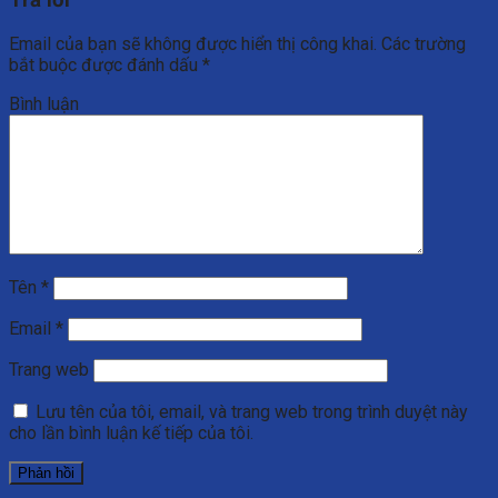
Email của bạn sẽ không được hiển thị công khai.
Các trường
bắt buộc được đánh dấu
*
Bình luận
Tên
*
Email
*
Trang web
Lưu tên của tôi, email, và trang web trong trình duyệt này
cho lần bình luận kế tiếp của tôi.