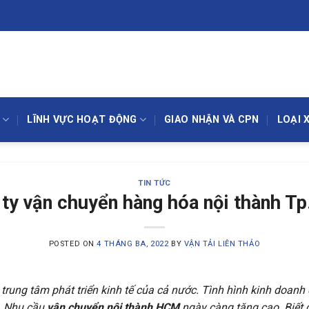
LĨNH VỰC HOẠT ĐỘNG
GIAO NHẬN VÀ CPN
LOẠI 
TIN TỨC
ty vận chuyển hàng hóa nội thành 
POSTED ON
4 THÁNG BA, 2022
BY
VẬN TẢI LIÊN THẢO
trung tâm phát triển kinh tế của cả nước. Tình hình kinh doan
n. Nhu cầu
vận chuyển nội thành HCM
ngày càng tăng cao. Biết 