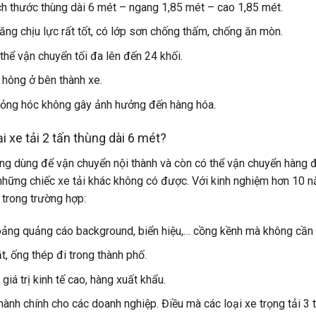
ích thước thùng dài 6 mét – ngang 1,85 mét – cao 1,85 mét.
ăng chịu lực rất tốt, có lớp sơn chống thấm, chống ăn mòn.
thể vận chuyển tối đa lên đến 24 khối.
 hông ở bên thành xe.
 hỏng hóc không gây ảnh hưởng đến hàng hóa.
i xe tải 2 tấn thùng dài 6 mét?
g dùng để vận chuyển nội thành và còn có thể vận chuyển hàng đi l
ững chiếc xe tải khác không có được. Với kinh nghiệm hơn 10 nă
 trong trường hợp:
ảng quảng cáo background, biển hiệu,… cồng kềnh mà không cần 
t, ống thép đi trong thành phố.
iá trị kinh tế cao, hàng xuất khẩu.
ành chính cho các doanh nghiệp. Điều mà các loại xe trọng tải 3 