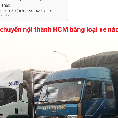
ên Thảo
 LIÊN THẢO (LIEN THAO TRANSPORT)
ẠN CẦN:
n chuyển nội thành HCM bằng loại xe nà