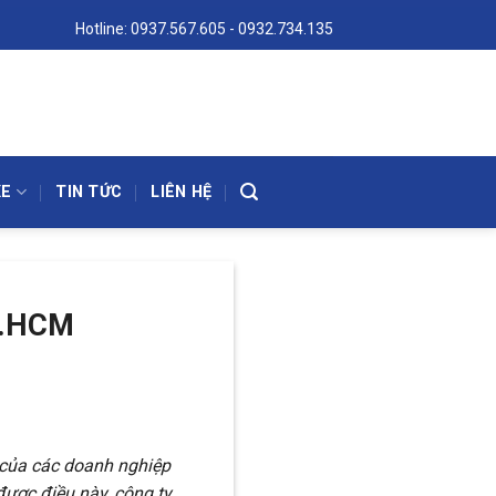
Hotline:
0937.567.605
-
0932.734.135
XE
TIN TỨC
LIÊN HỆ
Tp.HCM
h của các doanh nghiệp
được điều này, công ty