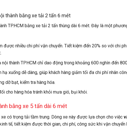
ội thành bằng xe tải 2 tấn 6 mét
ành TP.HCM bằng xe tải 2 tấn thùng dài 6 mét. Đây là một phươn
ệm được nhiều chi phí vận chuyển. Tiết kiệm đến 20% so với chi ph
.
a nội thành TPHCM chỉ dao động trong khoảng 600 nghìn đến 800
n hạ xuống dễ dàng, giúp khách hàng giảm tối đa chi phí nhân côn
ng dỡ bạt, kiểm tra hàng hóa.
ối cho hàng hóa tránh khỏi mưa gió, bụi khói.
ành bằng xe 5 tấn dài 6 mét
ại xe có trọng tải tầm trung. Dòng xe này được lựa chọn cho việc
v
kinh tế, tiết kiệm được thời gian, chi phí, công sức khi vận chuyển