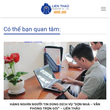
Skip
to
content
Có thể bạn quan tâm:
HÀNG NGHÌN NGƯỜI TIN DÙNG DỊCH VỤ “DỌN NHÀ – VĂN
PHÒNG TRỌN GÓI” – LIÊN THẢO