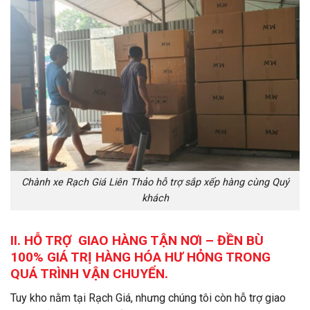
Chành xe Rạch Giá Liên Thảo hỗ trợ sắp xếp hàng cùng Quý
khách
II. HỖ TRỢ GIAO HÀNG TẬN NƠI – ĐỀN BÙ
100% GIÁ TRỊ HÀNG HÓA HƯ HỎNG TRONG
QUÁ TRÌNH VẬN CHUYỂN.
Tuy kho nằm tại Rạch Giá, nhưng chúng tôi còn hỗ trợ giao