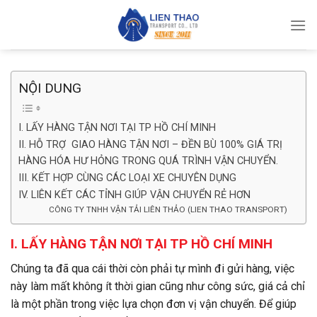
Skip
to
content
NỘI DUNG
I. LẤY HÀNG TẬN NƠI TẠI TP HỒ CHÍ MINH
II. HỖ TRỢ GIAO HÀNG TẬN NƠI – ĐỀN BÙ 100% GIÁ TRỊ
HÀNG HÓA HƯ HỎNG TRONG QUÁ TRÌNH VẬN CHUYỂN.
III. KẾT HỢP CÙNG CÁC LOẠI XE CHUYÊN DỤNG
IV. LIÊN KẾT CÁC TỈNH GIÚP VẬN CHUYỂN RẺ HƠN
CÔNG TY TNHH VẬN TẢI LIÊN THẢO (LIEN THAO TRANSPORT)
I. LẤY HÀNG TẬN NƠI TẠI TP HỒ CHÍ MINH
Chúng ta đã qua cái thời còn phải tự mình đi gửi hàng, việc
này làm mất không ít thời gian cũng như công sức, giá cả chỉ
là một phần trong việc lựa chọn đơn vị vận chuyển. Để giúp